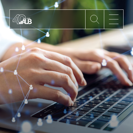
Die AUB
Mitgliedschaft
AUB Videos
Aktuelles
Newsletter