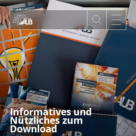
Die AUB
Mitgliedschaft
AUB Videos
Aktuelles
Informatives und
Nützliches zum
Newsletter
Download