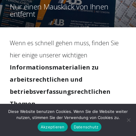
Organisation
Nur einen Mausklick von Ihnen
entfernt
Historie
Mitbestimmung
Wenn es schnell gehen muss, finden Sie
hier einige unserer wichtigen
Social Media
Informationsmaterialien zu
arbeitsrechtlichen und
Für Arbeitnehmer
betriebsverfassungsrechtlichen
ARAG Rechtsschutz
Themen.
Diese Website benutzen Cookies. Wenn Sie die Website weiter
nutzen, stimmen Sie der Verwendung von Cookies zu.
Rechtsberatung
Diverse Downloads
Akzeptieren
Datenschutz