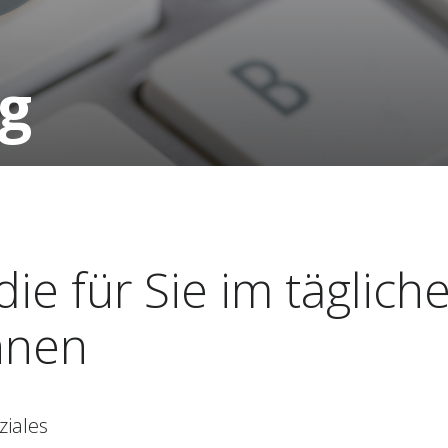
g
die für Sie im täglich
nnen
ziales