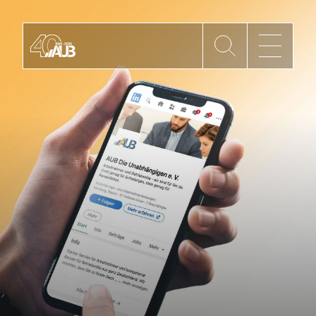
Die AUB
Mitgliedschaft
AUB Videos
Aktuelles
Newsletter