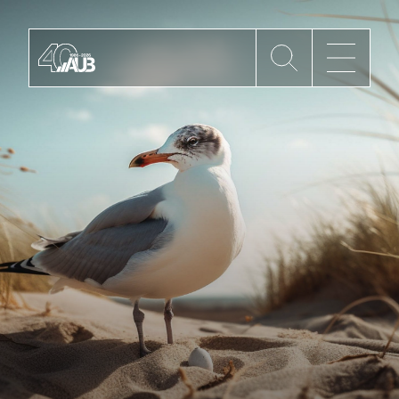
Die AUB
Mitgliedschaft
AUB Videos
Aktuelles
Newsletter