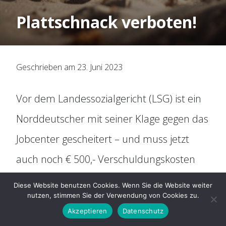
Organisation
Plattschnack verboten!
Historie
Geschrieben am 23. Juni 2023
Mitbestimmung
Vor dem Landessozialgericht (LSG) ist ein
Social Media
Norddeutscher mit seiner Klage gegen das
Für Arbeitnehmer
Jobcenter gescheitert – und muss jetzt
auch noch € 500,- Verschuldungskosten
ARAG Rechtsschutz
zahlen, weil seine Klage – deutlich
Diese Website benutzen Cookies. Wenn Sie die Website weiter
nutzen, stimmen Sie der Verwendung von Cookies zu.
gesprochen – ziemlich hirnrissig war.
Rechtsberatung
Akzeptieren
Datenschutz