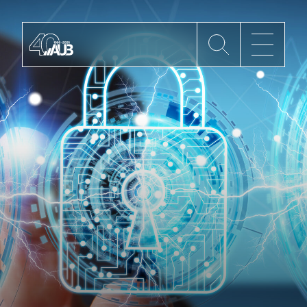
Die AUB
Mitgliedschaft
AUB Videos
Aktuelles
Newsletter