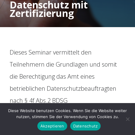
Datenschutz mit
Organisation
Zertifizierung
Historie
Mitbestimmung
Dieses Seminar vermittelt den
Social Media
Teilnehmern die Grundlagen und somit
die Berechtigung das Amt eines
Für Arbeitnehmer
betrieblichen Datenschutzbeauftragten
nach § 4f Abs.2 BDSG
ARAG Rechtsschutz
Diese Website benutzen Cookies. Wenn Sie die Website weiter
(Bundesdatenschutzgesetz) auszuüben
nutzen, stimmen Sie der Verwendung von Cookies zu.
Rechtsberatung
und fördert somit die Kooperation von
Akzeptieren
Datenschutz