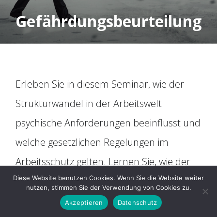
Organisation
Gefährdungsbeurteilung
Historie
Mitbestimmung
Erleben Sie in diesem Seminar, wie der
Social Media
Strukturwandel in der Arbeitswelt
psychische Anforderungen beeinflusst und
Für Arbeitnehmer
welche gesetzlichen Regelungen im
Arbeitsschutz gelten. Lernen Sie, wie der
ARAG Rechtsschutz
Diese Website benutzen Cookies. Wenn Sie die Website weiter
Betriebsrat die Gefährdungsbeurteilung
nutzen, stimmen Sie der Verwendung von Cookies zu.
Rechtsberatung
für präventives Gesundheitsmanagement
Akzeptieren
Datenschutz