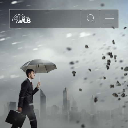
Die AUB
Mitgliedschaft
AUB Videos
Aktuelles
Newsletter