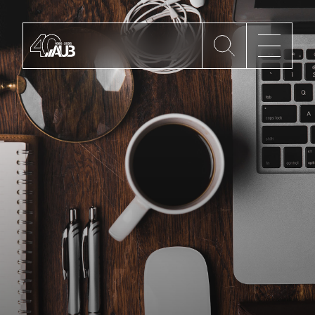
Die AUB
Mitgliedschaft
AUB Videos
Aktuelles
Newsletter