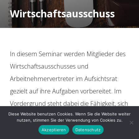
Organisation
Wirtschaftsausschuss
Historie
Mitbestimmung
In diesem Seminar werden Mitglieder des
Social Media
Wirtschaftsausschusses und
Arbeitnehmervertreter im Aufsichtsrat
Für Arbeitnehmer
gezielt auf ihre Aufgaben vorbereitet. Im
Vordergrund steht dabei die Fähigkeit, sich
ARAG Rechtsschutz
Diese Website benutzen Cookies. Wenn Sie die Website weiter
anhand vorgelegter Zahlen ein Bild von
nutzen, stimmen Sie der Verwendung von Cookies zu.
Rechtsberatung
der wirtschaftlichen Lage des
Akzeptieren
Datenschutz