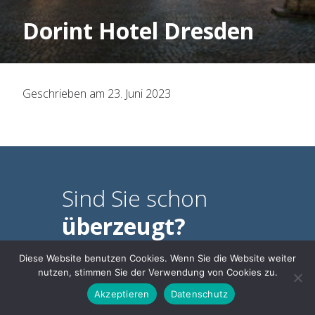
Organisation
Dorint Hotel Dresden
Historie
Geschrieben am 23. Juni 2023
Mitbestimmung
Social Media
Für Arbeitnehmer
Sind Sie schon
überzeugt?
ARAG Rechtsschutz
Diese Website benutzen Cookies. Wenn Sie die Website weiter
nutzen, stimmen Sie der Verwendung von Cookies zu.
Rechtsberatung
Online Mitgliedsantrag
Akzeptieren
Datenschutz