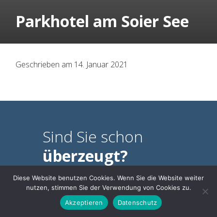
Organisation
Parkhotel am Soier See
Historie
Geschrieben am 14. Januar 2021
Mitbestimmung
Social Media
Für Arbeitnehmer
Sind Sie schon
überzeugt?
ARAG Rechtsschutz
Diese Website benutzen Cookies. Wenn Sie die Website weiter
nutzen, stimmen Sie der Verwendung von Cookies zu.
Rechtsberatung
Online Mitgliedsantrag
Akzeptieren
Datenschutz