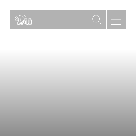
Die AUB
Mitgliedschaft
AUB Videos
Aktuelles
Newsletter