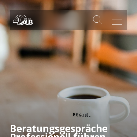
Die AUB
Mitgliedschaft
AUB Videos
Aktuelles
Newsletter
Beratungsgespräche
Professionell führen