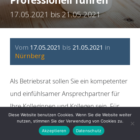
Organisation
17.05.2021 bis 21.05.2021
Historie
Mitbestimmung
Vom
17.05.2021
bis
21.05.2021
in
Nürnberg
Social Media
Als Betriebsrat sollen Sie ein kompetenter
Für Arbeitnehmer
und einfühlsamer Ansprechpartner für
ARAG Rechtsschutz
Ihre Kolleginnen und Kollegen sein. Für
Diese Website benutzen Cookies. Wenn Sie die Website weiter
professionelle Beratungsgespräche
nutzen, stimmen Sie der Verwendung von Cookies zu.
Rechtsberatung
brauchen Sie nicht nur fundiertes
Akzeptieren
Datenschutz