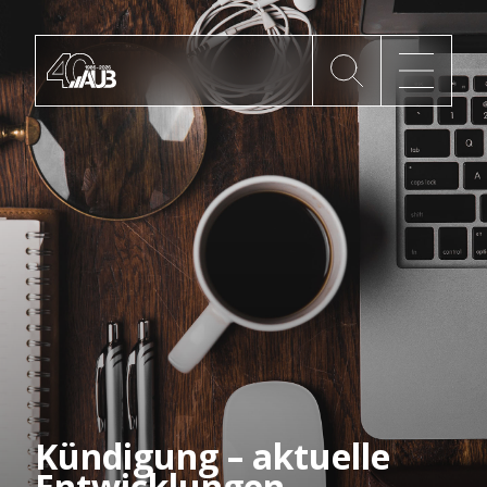
Die AUB
Mitgliedschaft
AUB Videos
Aktuelles
Newsletter
Kündigung – aktuelle
Entwicklungen