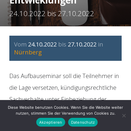
Organisation
24.10.2022 bis 27.10.2022
Historie
Mitbestimmung
Vom
24.10.2022
bis
27.10.2022
in
Nürnberg
Social Media
Das Aufbauseminar soll die Teilnehmer in
Für Arbeitnehmer
die Lage versetzen, kündigungsrechtliche
ARAG Rechtsschutz
Sachverhalte unter Einbeziehung der
Diese Website benutzen Cookies. Wenn Sie die Website weiter
neuesten Rechtsprechung zu bewerten
nutzen, stimmen Sie der Verwendung von Cookies zu.
Rechtsberatung
und ihr Beteiligungsrecht bei der
Akzeptieren
Datenschutz