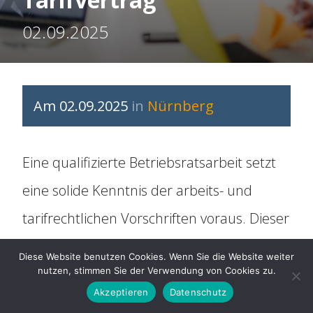
Organisation
02.09.2025
Historie
Mitbestimmung
Am 02.09.2025
in
Nürnberg
Social Media
Eine qualifizierte Betriebsratsarbeit setzt
Für Arbeitnehmer
eine solide Kenntnis der arbeits- und
tarifrechtlichen Vorschriften voraus. Dieser
ARAG Rechtsschutz
Workshop bietet einen strukturierten,
Diese Website benutzen Cookies. Wenn Sie die Website weiter
umfassenden und praxisorientierten
nutzen, stimmen Sie der Verwendung von Cookies zu.
Rechtsberatung
Akzeptieren
Datenschutz
Einstieg in die Grundlagen des Tarifrechts.