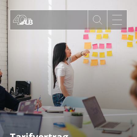
Die AUB
Mitgliedschaft
AUB Videos
Aktuelles
Newsletter
Tarifvertrag