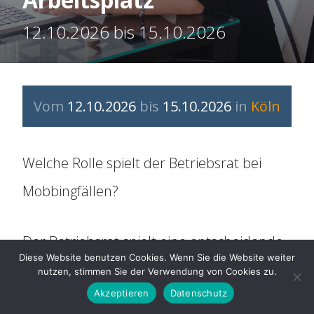
Organisation
12.10.2026 bis 15.10.2026
Historie
Mitbestimmung
Vom
12.10.2026
bis
15.10.2026
in
Köln
Social Media
Welche Rolle spielt der Betriebsrat bei
Für Arbeitnehmer
Mobbingfällen?
ARAG Rechtsschutz
Der Betriebsrat spielt eine entscheidende
Diese Website benutzen Cookies. Wenn Sie die Website weiter
Rolle bei der Bewältigung von
nutzen, stimmen Sie der Verwendung von Cookies zu.
Rechtsberatung
Akzeptieren
Datenschutz
Mobbingfällen am Arbeitsplatz. Durch