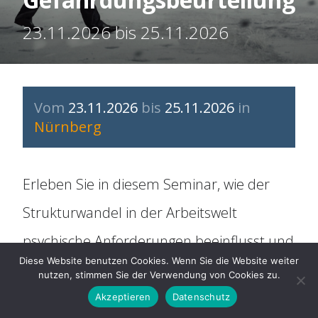
Organisation
23.11.2026 bis 25.11.2026
Historie
Mitbestimmung
Vom
23.11.2026
bis
25.11.2026
in
Nürnberg
Social Media
Erleben Sie in diesem Seminar, wie der
Für Arbeitnehmer
Strukturwandel in der Arbeitswelt
ARAG Rechtsschutz
psychische Anforderungen beeinflusst und
Diese Website benutzen Cookies. Wenn Sie die Website weiter
welche gesetzlichen Regelungen im
nutzen, stimmen Sie der Verwendung von Cookies zu.
Rechtsberatung
Arbeitsschutz gelten. Lernen Sie, wie der
Akzeptieren
Datenschutz