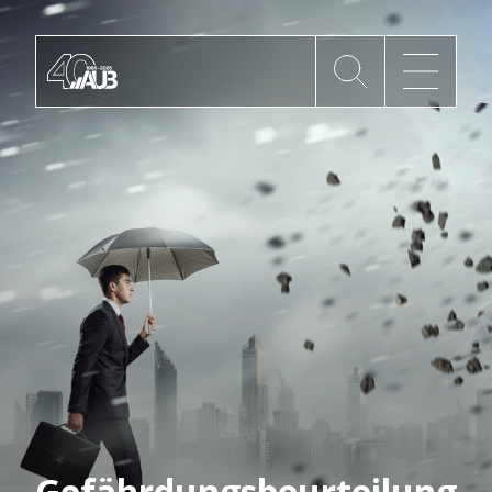
Die AUB
Mitgliedschaft
AUB Videos
Aktuelles
Newsletter
Gefährdungsbeurteilung