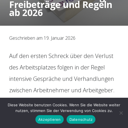
Freibeträge und Regeln
Organisation
ab 2026
Historie
Geschrieben am 19. Januar 2026
Mitbestimmung
Auf den ersten Schreck über den Verlust
Social Media
des Arbeitsplatzes folgen in der Regel
Für Arbeitnehmer
intensive Gespräche und Verhandlungen
zwischen Arbeitnehmer und Arbeitgeber.
ARAG Rechtsschutz
Am Ende wird eine Abfindungsregelung
Diese Website benutzen Cookies. Wenn Sie die Website weiter
nutzen, stimmen Sie der Verwendung von Cookies zu.
unterzeichnet – freiwillig oder bisweilen
Rechtsberatung
Akzeptieren
Datenschutz
erst nach einem Verhandlungstermin vor