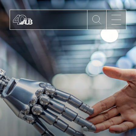
Die AUB
Mitgliedschaft
AUB Videos
Aktuelles
Newsletter