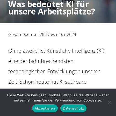
Was bedeutet KI für
Organisation
unsere Arbeitsplätze?
Historie
Geschrieben am 26. November 2024
Mitbestimmung
Ohne Zweifel ist Künstliche Intelligenz (KI)
Social Media
eine der bahnbrechendsten
Für Arbeitnehmer
technologischen Entwicklungen unserer
Zeit. Schon heute hat KI spürbare
ARAG Rechtsschutz
Auswirkungen auf die Arbeitswelt. Doch ist
Diese Website benutzen Cookies. Wenn Sie die Website weiter
nutzen, stimmen Sie der Verwendung von Cookies zu.
die Technologie eher ein Fluch oder ein
Rechtsberatung
Akzeptieren
Datenschutz
Segen – oder womöglich beides zugleich?