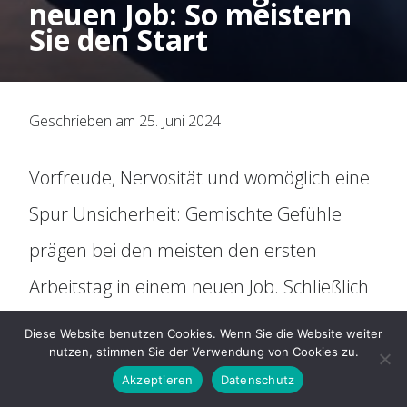
neuen Job: So meistern
Organisation
Sie den Start
Historie
Geschrieben am 25. Juni 2024
Mitbestimmung
Vorfreude, Nervosität und womöglich eine
Social Media
Spur Unsicherheit: Gemischte Gefühle
Für Arbeitnehmer
prägen bei den meisten den ersten
Arbeitstag in einem neuen Job. Schließlich
ARAG Rechtsschutz
will man einen guten ersten Eindruck
Diese Website benutzen Cookies. Wenn Sie die Website weiter
nutzen, stimmen Sie der Verwendung von Cookies zu.
machen und die Weichen für eine
Rechtsberatung
Akzeptieren
Datenschutz
erfolgreiche zukünftige Zusammenarbeit